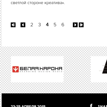
светлой стороне креатива».
2
3
4
5
6