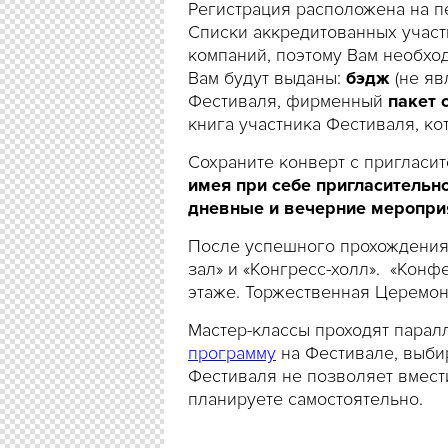
Регистрация расположена на п
Списки аккредитованных участ
компаний, поэтому Вам необхо
Вам будут выданы:
бэдж
(не яв
Фестиваля, фирменный
пакет 
книга участника Фестиваля, ко
Сохраните конверт с пригласи
имея при себе пригласительно
дневные и вечерние меропри
После успешного прохождения 
зал» и «Конгресс-холл». «Конф
этаже. Торжественная Церемони
Мастер-классы проходят парал
программу
на Фестивале, выби
Фестиваля не позволяет вмест
планируете самостоятельно.
В честь 70-летия победы Дире