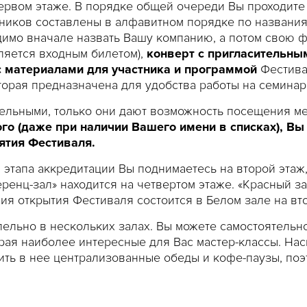
ервом этаже. В порядке общей очереди Вы проходите 
ников составлены в алфавитном порядке по названи
димо вначале назвать Вашу компанию, а потом свою 
ляется входным билетом),
конверт с пригласительны
с материалами для участника и программой
Фестива
торая предназначена для удобства работы на семинара
тельными, только они дают возможность посещения м
го (даже при наличии Вашего имени в списках), Вы
ятия Фестиваля.
этапа аккредитации Вы поднимаетесь на второй этаж
еренц-зал» находится на четвертом этаже. «Красный 
я открытия Фестиваля состоится в Белом зале на вто
лельно в нескольких залах. Вы можете самостоятельн
рая наиболее интересные для Вас мастер-классы. На
ить в нее централизованные обеды и кофе-паузы, по
кцией Фестиваля будет организована солдатская кухн