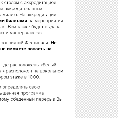
к столам с аккредитацией.
ям аккредитованных
фамилию. На аккредитации
ми билетами
на мероприятия
ля. Вам также будет выдана
х и мастер-классах.
ероприятий Фестиваля.
Не
 не сможете попасть на
, где расположены «Белый
зал» расположен на цокольном
ром этаже в 10.00.
о определять свою
сыщенная программа
этому обеденный перерыв Вы
я у входа в КДЦ «Дом