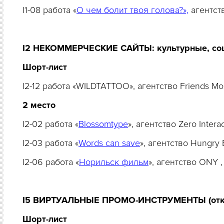
I1-08 работа «
О чем болит твоя голова?»,
агентст
I2 НЕКОММЕРЧЕСКИЕ САЙТЫ: культурные, социа
Шорт-лист
I2-12 работа «WILDTATTOO», агентство Friends 
2
место
I2-02 работа «
Blossomtype
», агентство Zero Inter
I2-03 работа «
Words can save
», агентство Hungry
I2-06 работа «
Норильск фильм
», агентство ONY
I5 ВИРТУАЛЬНЫЕ ПРОМО-ИНСТРУМЕНТЫ (откры
Шорт
-
лист