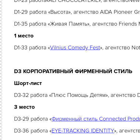
D1-23 работа«ALI CHOCOLATERIE», агентствоNew!
D1-29 работа «Высота», агентство AIDA Pioneer 
D1-35 работа «Живая Память», агентство Frien
1
место
D1-33 работа «
Vilnius Comedy Fest
», агентство No
D3 КОРПОРАТИВНЫЙ ФИРМЕННЫЙ СТИЛЬ
Шорт-лист
D3-32 работа «Плюс Помощь Детям», агентство
3 место
D3-29 работа «
Фирменный стиль Connected Produ
D3-36 работа «
EYE-TRACKING IDENTITY
», агентс