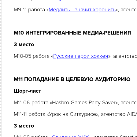
M9-11 работа «
Медлить - значит хоронить
», аген
M10 ИНТЕГРИРОВАННЫЕ МЕДИА-РЕШЕНИЯ
3 место
M10-05 работа «
Русские герои хоккея
», агентст
M11 ПОПАДАНИЕ В ЦЕЛЕВУЮ АУДИТОРИ
Шорт-лист
M11-06 работа «Hasbro Games Party Saver», аген
M11-11 работа «Урок на Ситаурисе», агентство AI
3 место