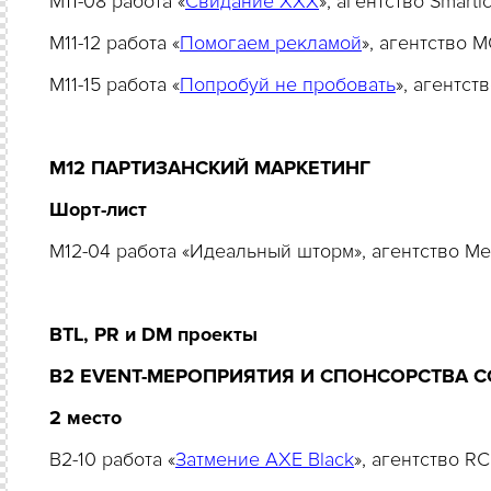
M11-08 работа «
Свидание ХХХ
», агентство Smarti
M11-12 работа «
Помогаем рекламой
», агентство 
M11-15 работа «
Попробуй не пробовать
», агентс
М12 ПАРТИЗАНСКИЙ МАРКЕТИНГ
Шорт-лист
M12-04 работа «Идеальный шторм», агентство 
BTL, PR и DM проекты
B2 EVENT-МЕРОПРИЯТИЯ И СПОНСОРСТВА СОБЫТ
2 место
В2-10 работа «
Затмение AXE Black
», агентство 