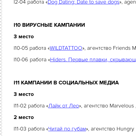
I2-04 работа «
Dog Dating: Date to save dogs
», age
I
10 ВИРУСНЫЕ КАМПАНИИ
3 место
I10-05 работа «
WILDTATTOO
», агентство Friends
I10-06 работа «
Hiders. Первые плавки, скрываю
I11 КАМПАНИИ В СОЦИАЛЬНЫХ МЕДИА
3 место
I11-02 работа «
Лайк от Лео
», агентство Marvelou
2 место
I11-03 работа «
Читай по губам
», агентство Hungr