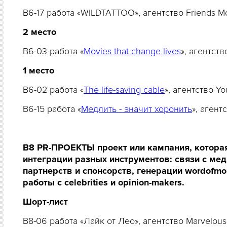
B6-17 работа «WILDTATTOO», агентство Friends 
2 место
B6-03 работа «
Movies that change lives
», агентст
1
место
B6-02 работа «
The life-saving cable
», агентство 
B6-15 работа «
Медлить - значит хоронить
», аген
B8 PR-ПРОЕКТЫ проект или кампания, котора
интеграции разных инструментов: связи с мед
партнерств и спонсорств, генерации wordofm
работы с сеlebrities и opinion-makers.
Шорт-лист
B8-06 работа «Лайк от Лео», агентство Marvelou