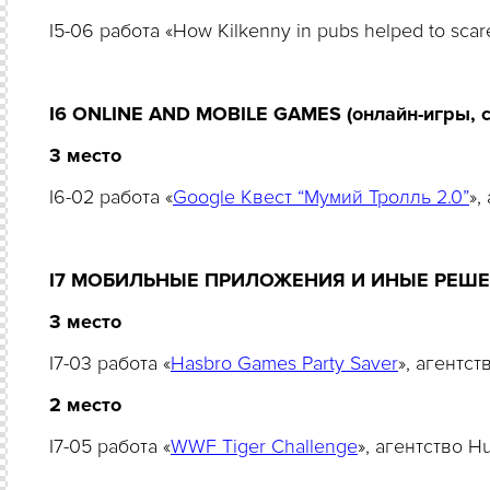
I5-06 работа «How Kilkenny in pubs helped to sc
I6 ONLINE AND MOBILE GAMES (онлайн-игры, 
3 место
I6-02 работа «
Google Квест “Мумий Тролль 2.0”
»,
I7 МОБИЛЬНЫЕ ПРИЛОЖЕНИЯ И ИНЫЕ РЕШ
3
место
I7-03 работа «
Hasbro Games Party Saver
», агентс
2
место
I7-05 работа «
WWF Tiger Challenge
», агентство 