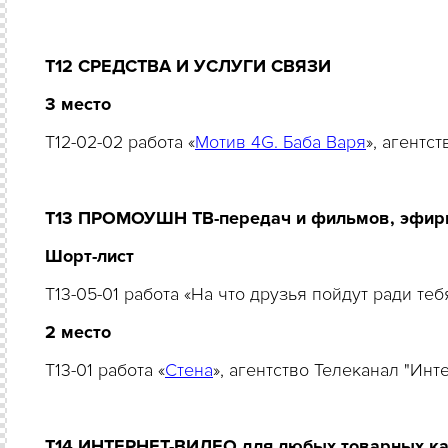
Т12 СРЕДСТВА И УСЛУГИ СВЯЗИ
3 место
T12-02-02 работа «
Мотив 4G. Баба Варя
», агентс
Т13 ПРОМОУШН ТВ-передач и фильмов, эфирн
Шорт-лист
T13-05-01 работа «На что друзья пойдут ради те
2 место
T13-01 работа «
Стена
», агентство Телеканал "Ин
Т14 ИНТЕРНЕТ-ВИДЕО для любых товарных ка