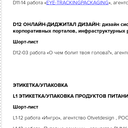
D11-14 работа «
EYE-TRACKINGPACKAGING
», аген
D12 ОНЛАЙН-ДИДЖИТАЛ ДИЗАЙН: дизайн систе
корпоративных порталов, инфраструктурных р
Шорт-лист
D12-03 работа «О чем болит твоя голова?», аген
ЭТИКЕТКА/УПАКОВКА
L1 ЭТИКЕТКА/УПАКОВКА ПРОДУКТОВ ПИТАН
Шорт-лист
L1-12 работа «Ингро», агентство Otvetdesign , Р