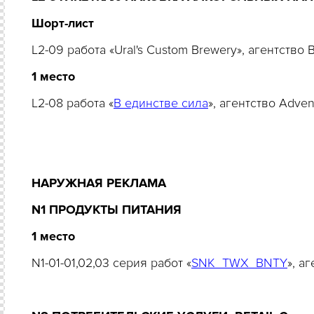
Шорт-лист
L2-09 работа «Ural's Custom Brewery», агентство
1 место
L2-08 работа «
В единстве сила
», агентство Adv
НАРУЖНАЯ РЕКЛАМА
N1 ПРОДУКТЫ ПИТАНИЯ
1 место
N1-01-01,02,03 серия работ «
SNK_TWX_BNTY
», а