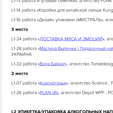
L1-13 работа «Путевые семечки», агентство PU
L1-14 работа «Коробки для китайской лапши Kung
L1-16 работа «Дизайн упаковки «МИСТРАЛЬ», аг
3 место
L1-24 работа «
ДОСТАВКА МЯСА И ЭМОЦИЙ
», а
L1-28 работа «
Мастера Выпечки | Подарочный на
УКРАИНА
L1-32 работа «
Вода Байкал
», агентство Tomatdes
2 место
L1-07 работа «
Красногорье
», агентство Science 
L1-26 работа «
PLAN «B»
, агентство Depot WPF , 
L2 ЭТИКЕТКА/УПАКОВКА АЛКОГОЛЬНЫХ НАП