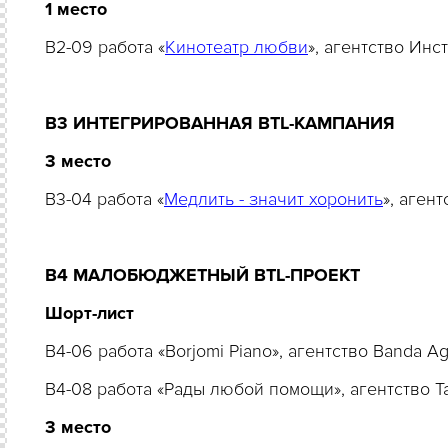
1 место
B2-09 работа «
Кинотеатр любви
», агентство Ин
B3 ИНТЕГРИРОВАННАЯ BTL-КАМПАНИЯ
3 место
B3-04 работа «
Медлить - значит хоронить
», аген
B4 МАЛОБЮДЖЕТНЫЙ ВTL-ПРОЕКТ
Шорт-лист
B4-06 работа «Borjomi Piano», агентство Banda 
B4-08 работа «Рады любой помощи», агентство 
3 место