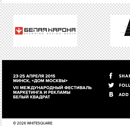
S4-20 работа «Dog Dating: прогулки, которые спас
S4-27 работа «Рады любой помощи», агентство Tal
S4-33 работа «Медлить - значит хоронить», агент
S4-36 работа «Вечная память нетрезвым купальщик
S4-38 работа «WILDTATTOO», агентство Friends M
© 2026 WHITESQUARE