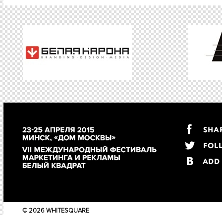
I6 ONLINE AND MOBILE GAMES (онлайн-игры, с
I6-02 работа «Google Квест “Мумий Тролль 2.0”», 
I7 МОБИЛЬНЫЕ ПРИЛОЖЕНИЯ И ИНЫЕ РЕШЕ
I7-03 работа «Hasbro Games Party Saver», агентств
I7-05 работа «WWF Tiger Challenge», агентство Hu
I8 ИНТЕРНЕТ-ВИДЕО
I8-01 работа «Попробуй не пробовать», агентство
I8-02 работа «Проблема сухого рта», агентство I
I8-03 работа «Words can save», агентство Hungry 
© 2026 WHITESQUARE
I8-08 работа «Больше сыра!», агентство Media Inst