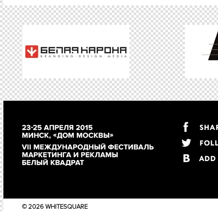
B6 СОЦИАЛЬНО-ОРИЕНТИРОВАННЫЙ ПРОЕКТ
B6-02 работа «The life-saving cable», агентство Y
B6-03 работа «Movies that change lives», агентст
B6-10 работа «Урок на Ситаурисе», агентство AIDA
B6-15 работа «Медлить - значит хоронить», агент
B6-17 работа «WILDTATTOO», агентство Friends M
B8 PR-ПРОЕКТЫ проект или кампания, которая 
интеграции разных инструментов: связи с меди
партнерств и спонсорств, генерации wordofmou
работы с сеlebrities и opinion-makers.
B8-06 работа «Лайк от Лео», агентство Marvelous
© 2026 WHITESQUARE
B8-11 работа «Антонио Бандерас, менеджер банка»