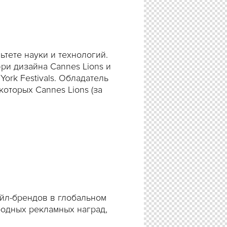
тете науки и технологий.
и дизайна Cannes Lions и
York Festivals. Обладатель
оторых Cannes Lions (за
ейл-брендов в глобальном
родных рекламных наград,
ds, PIAF, Kuldmuna, The