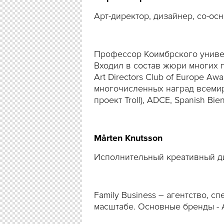
Арт-директор, дизайнер, со-ос
Профессор Коимбрского универс
Входил в состав жюри многих 
Art Directors Club of Europe A
многочисленных наград всемир
проект Troll), ADCE, Spanish Bi
Mårten Knutsson
Исполнительный креативный д
Family Business – агентство,
масштабе. Основные бренды - 
включая золото Cannes Lions, D