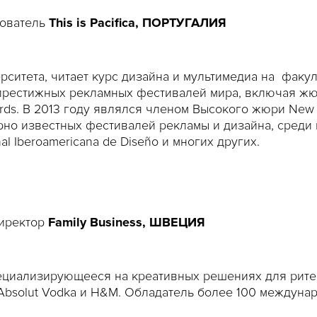
нователь
This is Pacifica, ПОРТУГАЛИЯ
итета, читает курс дизайна и мультимедиа на факуль
престижных рекламных фестивалей мира, включая жюр
wards. В 2013 году являлся членом Высокого жюри New 
но известных фестивалей рекламы и дизайна, среди к
enal Iberoamericana de Diseño и многих других.
иректор
Family Business, ШВЕЦИЯ
 специализирующееся на креативных решениях для рит
Absolut Vodka и H&M. Обладатель более 100 междуна
&AD, The One Show, Eurobest, Epica, Cresta, Sabre Awar